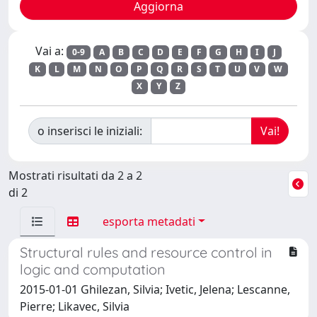
Vai a:
0-9
A
B
C
D
E
F
G
H
I
J
K
L
M
N
O
P
Q
R
S
T
U
V
W
X
Y
Z
o inserisci le iniziali:
Mostrati risultati da 2 a 2
di 2
esporta metadati
Structural rules and resource control in
logic and computation
2015-01-01 Ghilezan, Silvia; Ivetic, Jelena; Lescanne,
Pierre; Likavec, Silvia