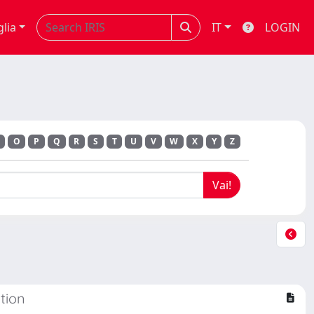
glia
IT
LOGIN
O
P
Q
R
S
T
U
V
W
X
Y
Z
tion