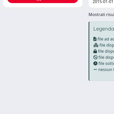
2015-01-01 G
Mostrati risul
Legenda
file ad 
file dis
file disp
file disp
file sot
nessun f