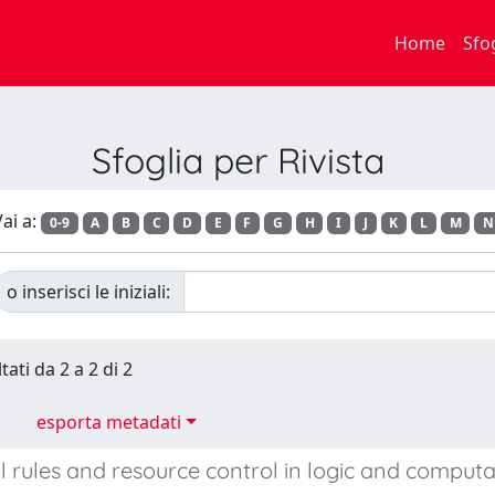
Home
Sfo
Sfoglia per Rivista
ai a:
0-9
A
B
C
D
E
F
G
H
I
J
K
L
M
N
o inserisci le iniziali:
tati da 2 a 2 di 2
esporta metadati
l rules and resource control in logic and computa