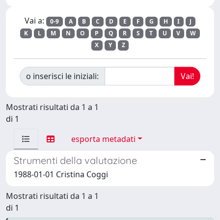
Vai a:
0-9
A
B
C
D
E
F
G
H
I
J
K
L
M
N
O
P
Q
R
S
T
U
V
W
X
Y
Z
o inserisci le iniziali:
Mostrati risultati da 1 a 1
di 1
esporta metadati
Strumenti della valutazione
1988-01-01 Cristina Coggi
Mostrati risultati da 1 a 1
di 1