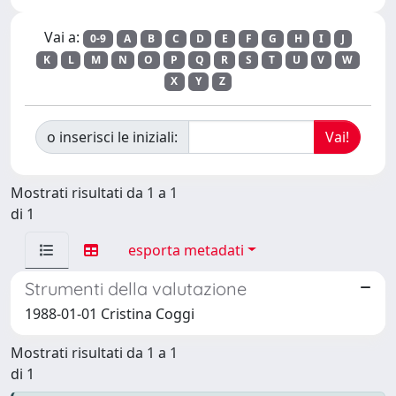
Vai a:
0-9
A
B
C
D
E
F
G
H
I
J
K
L
M
N
O
P
Q
R
S
T
U
V
W
X
Y
Z
o inserisci le iniziali:
Mostrati risultati da 1 a 1
di 1
esporta metadati
Strumenti della valutazione
1988-01-01 Cristina Coggi
Mostrati risultati da 1 a 1
di 1