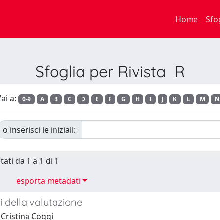
Home
Sfo
Sfoglia per Rivista R
ai a:
0-9
A
B
C
D
E
F
G
H
I
J
K
L
M
N
o inserisci le iniziali:
tati da 1 a 1 di 1
esporta metadati
 della valutazione
 Cristina Coggi