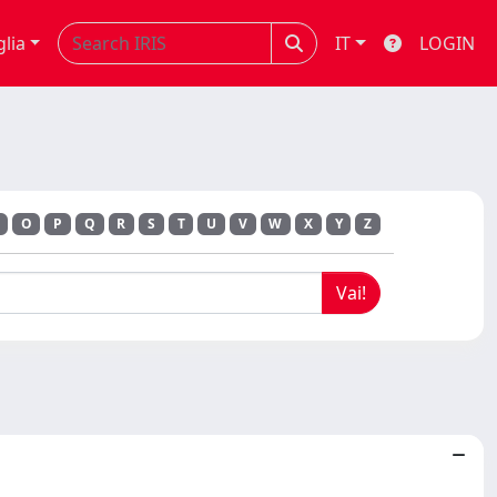
glia
IT
LOGIN
O
P
Q
R
S
T
U
V
W
X
Y
Z