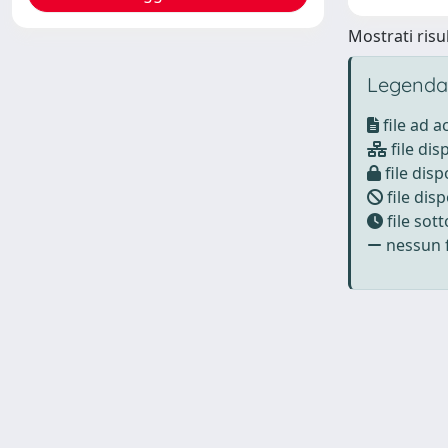
Mostrati risul
Legenda
file ad 
file dis
file disp
file disp
file sot
nessun f