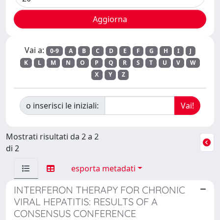
Vai a:
0-9
A
B
C
D
E
F
G
H
I
J
K
L
M
N
O
P
Q
R
S
T
U
V
W
X
Y
Z
o inserisci le iniziali:
Mostrati risultati da 2 a 2
di 2
esporta metadati
INTERFERON THERAPY FOR CHRONIC
VIRAL HEPATITIS: RESULTS OF A
CONSENSUS CONFERENCE