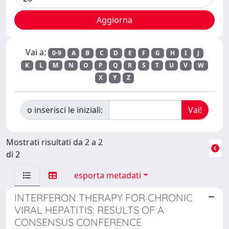
Vai a:
0-9
A
B
C
D
E
F
G
H
I
J
K
L
M
N
O
P
Q
R
S
T
U
V
W
X
Y
Z
o inserisci le iniziali:
Mostrati risultati da 2 a 2
di 2
esporta metadati
INTERFERON THERAPY FOR CHRONIC
VIRAL HEPATITIS: RESULTS OF A
CONSENSUS CONFERENCE