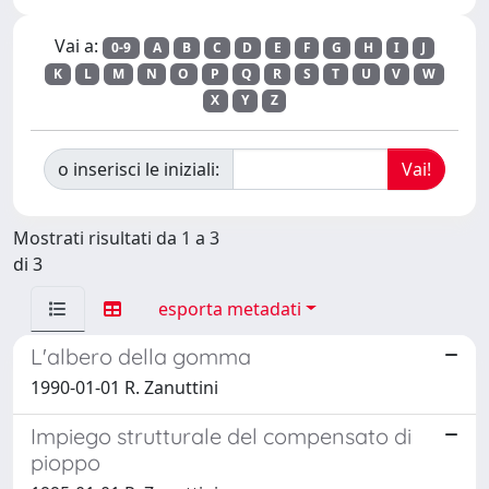
Vai a:
0-9
A
B
C
D
E
F
G
H
I
J
K
L
M
N
O
P
Q
R
S
T
U
V
W
X
Y
Z
o inserisci le iniziali:
Mostrati risultati da 1 a 3
di 3
esporta metadati
L'albero della gomma
1990-01-01 R. Zanuttini
Impiego strutturale del compensato di
pioppo