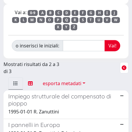
Vai a:
0-9
A
B
C
D
E
F
G
H
I
J
K
L
M
N
O
P
Q
R
S
T
U
V
W
X
Y
Z
o inserisci le iniziali:
Mostrati risultati da 2 a 3
di 3
esporta metadati
Impiego strutturale del compensato di
pioppo
1995-01-01 R. Zanuttini
I pannelli in Europa