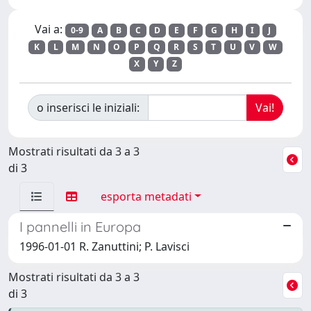
Vai a:
0-9
A
B
C
D
E
F
G
H
I
J
K
L
M
N
O
P
Q
R
S
T
U
V
W
X
Y
Z
o inserisci le iniziali:
Mostrati risultati da 3 a 3
di 3
esporta metadati
I pannelli in Europa
1996-01-01 R. Zanuttini; P. Lavisci
Mostrati risultati da 3 a 3
di 3