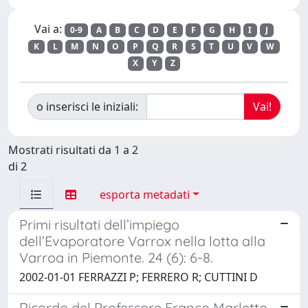
Vai a:
0-9
A
B
C
D
E
F
G
H
I
J
K
L
M
N
O
P
Q
R
S
T
U
V
W
X
Y
Z
o inserisci le iniziali:
Mostrati risultati da 1 a 2
di 2
esporta metadati
Primi risultati dell’impiego
dell’Evaporatore Varrox nella lotta alla
Varroa in Piemonte. 24 (6): 6-8.
2002-01-01 FERRAZZI P; FERRERO R; CUTTINI D
Ricordo del Professore Franco Marletto