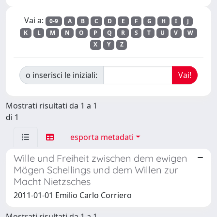
Vai a:
0-9
A
B
C
D
E
F
G
H
I
J
K
L
M
N
O
P
Q
R
S
T
U
V
W
X
Y
Z
o inserisci le iniziali:
Mostrati risultati da 1 a 1
di 1
esporta metadati
Wille und Freiheit zwischen dem ewigen
Mögen Schellings und dem Willen zur
Macht Nietzsches
2011-01-01 Emilio Carlo Corriero
Mostrati risultati da 1 a 1