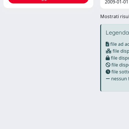
2009-01-01
Mostrati risul
Legenda
file ad 
file dis
file disp
file disp
file sot
nessun f