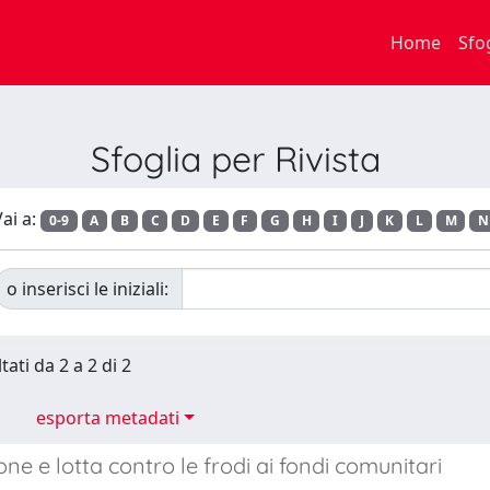
Home
Sfo
Sfoglia per Rivista
ai a:
0-9
A
B
C
D
E
F
G
H
I
J
K
L
M
N
o inserisci le iniziali:
tati da 2 a 2 di 2
esporta metadati
ne e lotta contro le frodi ai fondi comunitari