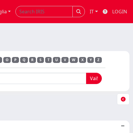
glia
IT
LOGIN
O
P
Q
R
S
T
U
V
W
X
Y
Z