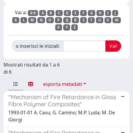
Vai a:
0-9
A
B
C
D
E
F
G
H
I
J
K
L
M
N
O
P
Q
R
S
T
U
V
W
X
Y
Z
o inserisci le iniziali:
Mostrati risultati da 1 a 6
di 6
esporta metadati
"Mechanism of Fire Retardance in Glass
Fibre Polymer Composites"
1993-01-01 A. Casu; G. Camino; M.P. Luda; M. De
Giorgi
"Mechanism of Fire Retardance in