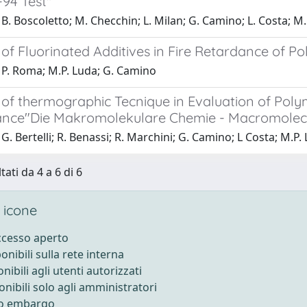
-94 Test"
B. Boscoletto; M. Checchin; L. Milan; G. Camino; L. Costa; M
of Fluorinated Additives in Fire Retardance of P
 P. Roma; M.P. Luda; G. Camino
 of thermographic Tecnique in Evaluation of Pol
nce"Die Makromolekulare Chemie - Macromolecula
G. Bertelli; R. Benassi; R. Marchini; G. Camino; L Costa; M.P.
tati da 4 a 6 di 6
 icone
accesso aperto
ponibili sulla rete interna
onibili agli utenti autorizzati
onibili solo agli amministratori
to embargo