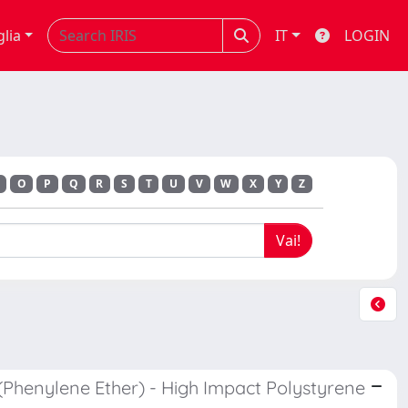
glia
IT
LOGIN
O
P
Q
R
S
T
U
V
W
X
Y
Z
(Phenylene Ether) - High Impact Polystyrene