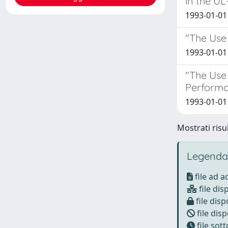
in the UL
1993-01-01 
"The Use 
1993-01-01
"The Use
Performa
1993-01-01 
Mostrati risul
Legenda
file ad 
file dis
file disp
file disp
file sot