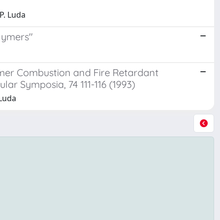
.P. Luda
olymers"
ymer Combustion and Fire Retardant
r Symposia, 74 111-116 (1993)
 Luda