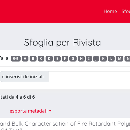
Home
Sfo
Sfoglia per Rivista
ai a:
0-9
A
B
C
D
E
F
G
H
I
J
K
L
M
N
o inserisci le iniziali:
tati da 4 a 6 di 6
esporta metadati
and Bulk Characterisation of Fire Retardant Poly