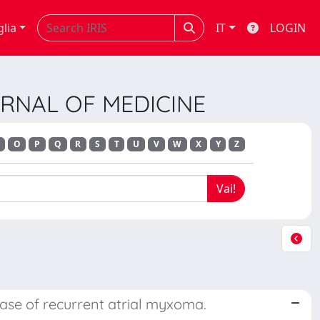
glia
IT
LOGIN
URNAL OF MEDICINE
O
P
Q
R
S
T
U
V
W
X
Y
Z
 case of recurrent atrial myxoma.