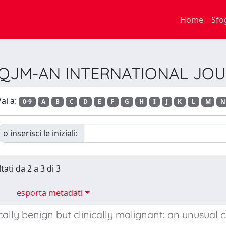
Home
Sfo
sta QJM-AN INTERNATIONAL JO
ai a:
0-9
A
B
C
D
E
F
G
H
I
J
K
L
M
N
o inserisci le iniziali:
tati da 2 a 3 di 3
esporta metadati
cally benign but clinically malignant: an unusual