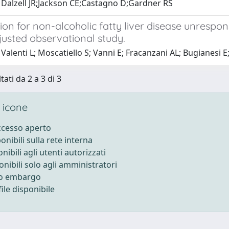
 Dalzell JR;Jackson CE;Castagno D;Gardner RS
on for non-alcoholic fatty liver disease unrespons
justed observational study.
Valenti L; Moscatiello S; Vanni E; Fracanzani AL; Bugianesi E
tati da 2 a 3 di 3
 icone
accesso aperto
ponibili sulla rete interna
onibili agli utenti autorizzati
onibili solo agli amministratori
to embargo
ile disponibile