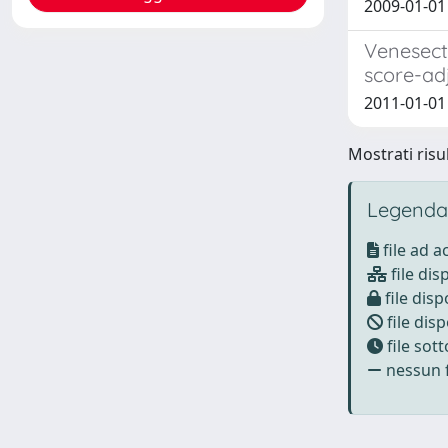
2009-01-01
Venesecti
score-ad
2011-01-01 
Mostrati risul
Legenda
file ad 
file dis
file disp
file disp
file sot
nessun f