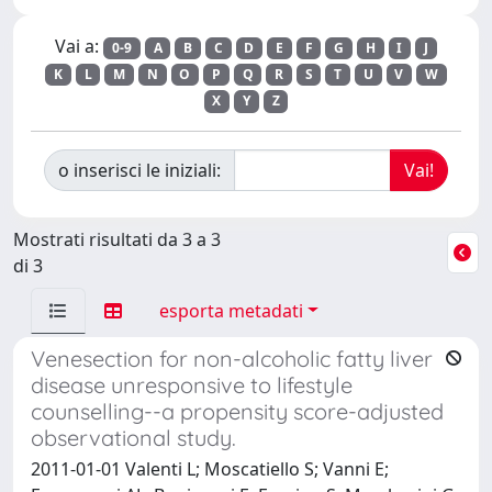
Vai a:
0-9
A
B
C
D
E
F
G
H
I
J
K
L
M
N
O
P
Q
R
S
T
U
V
W
X
Y
Z
o inserisci le iniziali:
Mostrati risultati da 3 a 3
di 3
esporta metadati
Venesection for non-alcoholic fatty liver
disease unresponsive to lifestyle
counselling--a propensity score-adjusted
observational study.
2011-01-01 Valenti L; Moscatiello S; Vanni E;