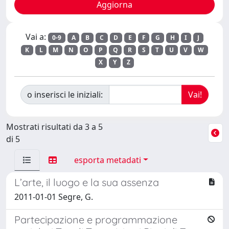
Vai a:
0-9
A
B
C
D
E
F
G
H
I
J
K
L
M
N
O
P
Q
R
S
T
U
V
W
X
Y
Z
o inserisci le iniziali:
Mostrati risultati da 3 a 5
di 5
esporta metadati
L’arte, il luogo e la sua assenza
2011-01-01 Segre, G.
Partecipazione e programmazione