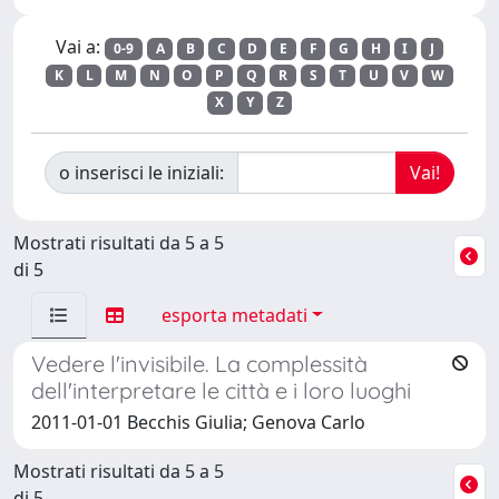
Vai a:
0-9
A
B
C
D
E
F
G
H
I
J
K
L
M
N
O
P
Q
R
S
T
U
V
W
X
Y
Z
o inserisci le iniziali:
Mostrati risultati da 5 a 5
di 5
esporta metadati
Vedere l'invisibile. La complessità
dell'interpretare le città e i loro luoghi
2011-01-01 Becchis Giulia; Genova Carlo
Mostrati risultati da 5 a 5
di 5