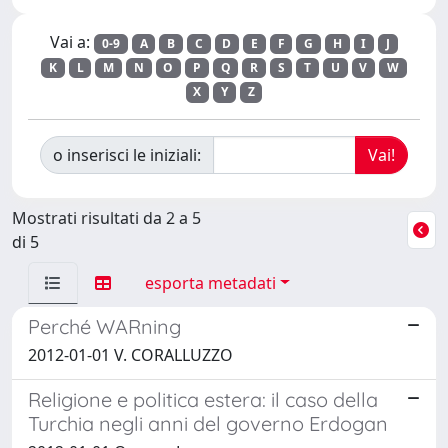
Vai a:
0-9
A
B
C
D
E
F
G
H
I
J
K
L
M
N
O
P
Q
R
S
T
U
V
W
X
Y
Z
o inserisci le iniziali:
Mostrati risultati da 2 a 5
di 5
esporta metadati
Perché WARning
2012-01-01 V. CORALLUZZO
Religione e politica estera: il caso della
Turchia negli anni del governo Erdogan