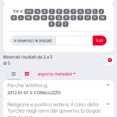
Vai a:
0-9
A
B
C
D
E
F
G
H
I
J
K
L
M
N
O
P
Q
R
S
T
U
V
W
X
Y
Z
o inserisci le iniziali:
Mostrati risultati da 2 a 5
di 5
esporta metadati
Perché WARning
2012-01-01 V. CORALLUZZO
Religione e politica estera: il caso della
Turchia negli anni del governo Erdogan