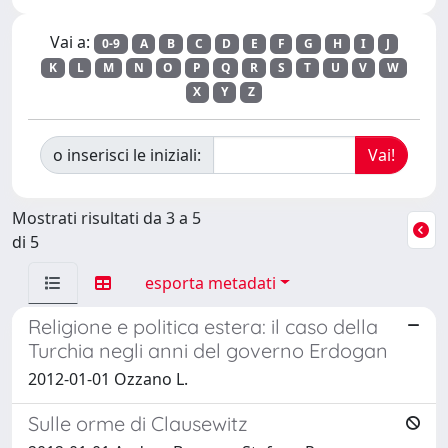
Vai a:
0-9
A
B
C
D
E
F
G
H
I
J
K
L
M
N
O
P
Q
R
S
T
U
V
W
X
Y
Z
o inserisci le iniziali:
Mostrati risultati da 3 a 5
di 5
esporta metadati
Religione e politica estera: il caso della
Turchia negli anni del governo Erdogan
2012-01-01 Ozzano L.
Sulle orme di Clausewitz