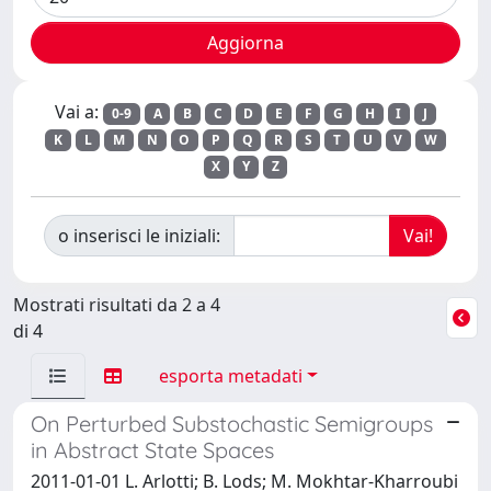
Vai a:
0-9
A
B
C
D
E
F
G
H
I
J
K
L
M
N
O
P
Q
R
S
T
U
V
W
X
Y
Z
o inserisci le iniziali:
Mostrati risultati da 2 a 4
di 4
esporta metadati
On Perturbed Substochastic Semigroups
in Abstract State Spaces
2011-01-01 L. Arlotti; B. Lods; M. Mokhtar-Kharroubi