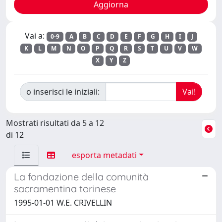
Vai a:
0-9
A
B
C
D
E
F
G
H
I
J
K
L
M
N
O
P
Q
R
S
T
U
V
W
X
Y
Z
o inserisci le iniziali:
Mostrati risultati da 5 a 12
di 12
esporta metadati
La fondazione della comunità
sacramentina torinese
1995-01-01 W.E. CRIVELLIN