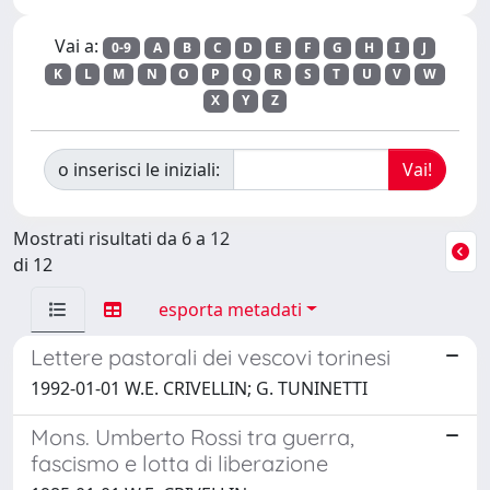
Vai a:
0-9
A
B
C
D
E
F
G
H
I
J
K
L
M
N
O
P
Q
R
S
T
U
V
W
X
Y
Z
o inserisci le iniziali:
Mostrati risultati da 6 a 12
di 12
esporta metadati
Lettere pastorali dei vescovi torinesi
1992-01-01 W.E. CRIVELLIN; G. TUNINETTI
Mons. Umberto Rossi tra guerra,
fascismo e lotta di liberazione