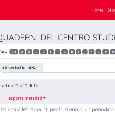
Home
Sfo
ta QUADERNI DEL CENTRO ST
ai a:
0-9
A
B
C
D
E
F
G
H
I
J
K
L
M
N
o inserisci le iniziali:
tati da 12 a 12 di 12
esporta metadati
ntellectuelle". Appunti per la storia di un periodi