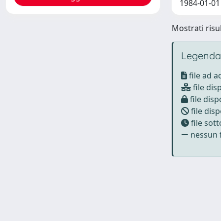
1984-01-01
Mostrati risul
Legenda
file ad 
file dis
file disp
file disp
file sot
nessun f