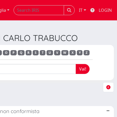
glia
IT
LOGIN
UDI CARLO TRABUCCO
O
P
Q
R
S
T
U
V
W
X
Y
Z
co non conformista