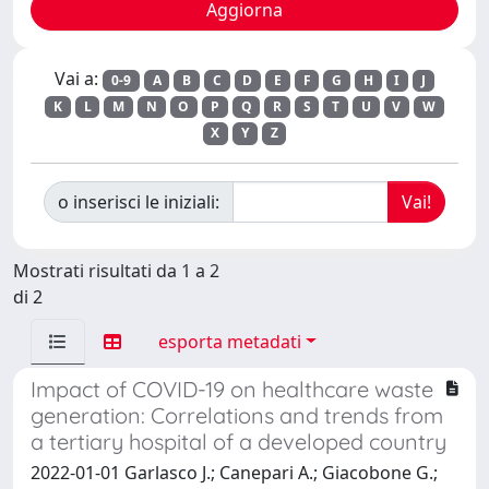
Vai a:
0-9
A
B
C
D
E
F
G
H
I
J
K
L
M
N
O
P
Q
R
S
T
U
V
W
X
Y
Z
o inserisci le iniziali:
Mostrati risultati da 1 a 2
di 2
esporta metadati
Impact of COVID-19 on healthcare waste
generation: Correlations and trends from
a tertiary hospital of a developed country
2022-01-01 Garlasco J.; Canepari A.; Giacobone G.;