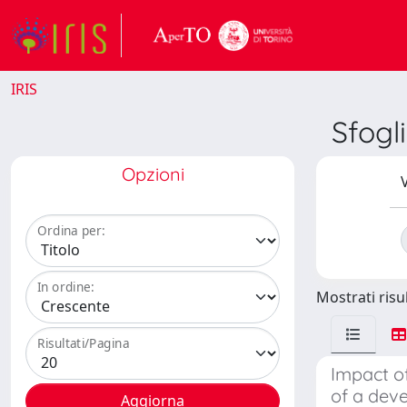
IRIS
Sfog
Opzioni
V
Ordina per:
In ordine:
Mostrati risul
Risultati/Pagina
Impact of
of a dev