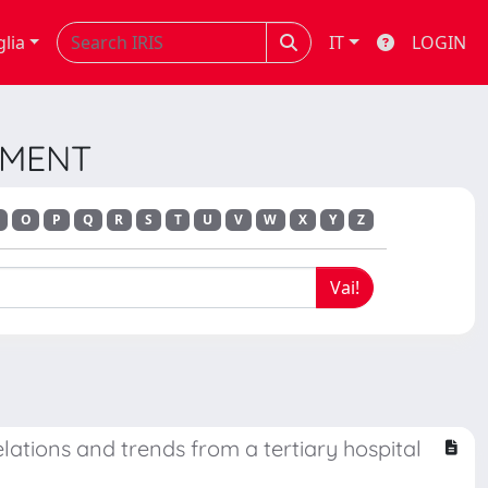
glia
IT
LOGIN
EMENT
O
P
Q
R
S
T
U
V
W
X
Y
Z
ations and trends from a tertiary hospital