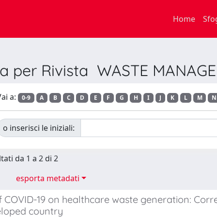
Home
Sfo
lia per Rivista WASTE MANAG
ai a:
0-9
A
B
C
D
E
F
G
H
I
J
K
L
M
N
o inserisci le iniziali:
tati da 1 a 2 di 2
esporta metadati
 COVID-19 on healthcare waste generation: Correl
eloped country