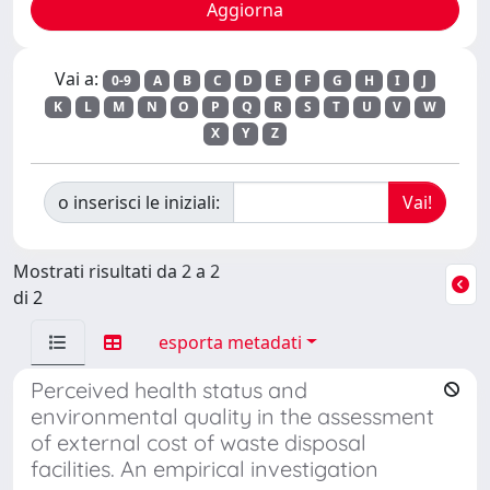
Vai a:
0-9
A
B
C
D
E
F
G
H
I
J
K
L
M
N
O
P
Q
R
S
T
U
V
W
X
Y
Z
o inserisci le iniziali:
Mostrati risultati da 2 a 2
di 2
esporta metadati
Perceived health status and
environmental quality in the assessment
of external cost of waste disposal
facilities. An empirical investigation