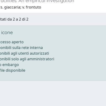
facilities. An empirical investigation
s. giaccaria; v. frontuto
tati da 2 a 2 di 2
 icone
accesso aperto
ponibili sulla rete interna
onibili agli utenti autorizzati
onibili solo agli amministratori
to embargo
ile disponibile