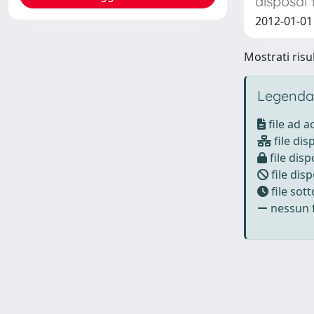
disposal 
2012-01-01 
Mostrati risul
Legenda
file ad 
file dis
file disp
file disp
file sot
nessun f