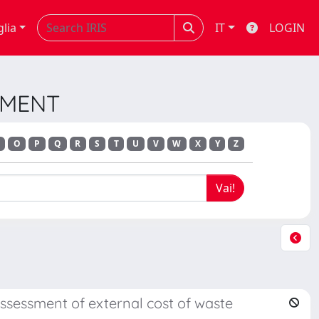
glia
IT
LOGIN
EMENT
O
P
Q
R
S
T
U
V
W
X
Y
Z
assessment of external cost of waste