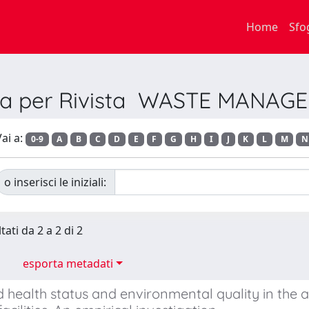
Home
Sfo
lia per Rivista WASTE MANAG
ai a:
0-9
A
B
C
D
E
F
G
H
I
J
K
L
M
N
o inserisci le iniziali:
tati da 2 a 2 di 2
esporta metadati
 health status and environmental quality in the 