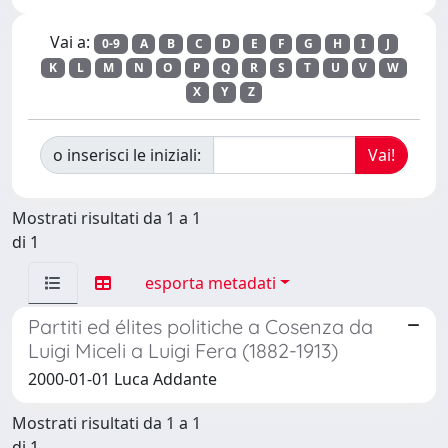
Vai a:
0-9
A
B
C
D
E
F
G
H
I
J
K
L
M
N
O
P
Q
R
S
T
U
V
W
X
Y
Z
o inserisci le iniziali:
Mostrati risultati da 1 a 1
di 1
esporta metadati
Partiti ed élites politiche a Cosenza da
Luigi Miceli a Luigi Fera (1882-1913)
2000-01-01 Luca Addante
Mostrati risultati da 1 a 1
di 1