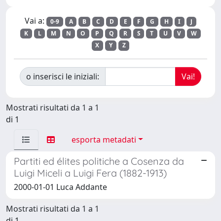
Vai a:
0-9
A
B
C
D
E
F
G
H
I
J
K
L
M
N
O
P
Q
R
S
T
U
V
W
X
Y
Z
o inserisci le iniziali:
Mostrati risultati da 1 a 1
di 1
esporta metadati
Partiti ed élites politiche a Cosenza da
Luigi Miceli a Luigi Fera (1882-1913)
2000-01-01 Luca Addante
Mostrati risultati da 1 a 1
di 1