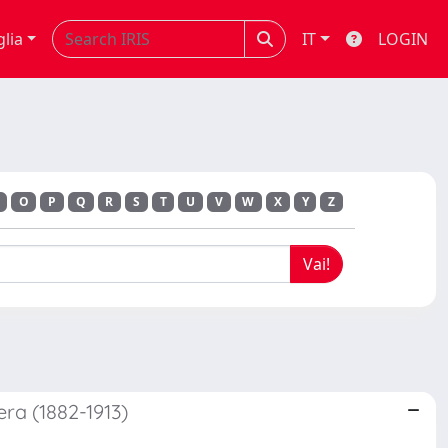
glia
IT
LOGIN
O
P
Q
R
S
T
U
V
W
X
Y
Z
Fera (1882-1913)