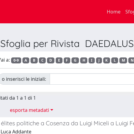
Home
Sfo
Sfoglia per Rivista DAEDALUS
ai a:
0-9
A
B
C
D
E
F
G
H
I
J
K
L
M
N
o inserisci le iniziali:
tati da 1 a 1 di 1
esporta metadati
d élites politiche a Cosenza da Luigi Miceli a Luigi 
 Luca Addante