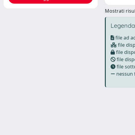
Mostrati risul
Legenda
file ad 
file dis
file disp
file disp
file sot
nessun f