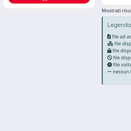
Mostrati risul
Legenda
file ad 
file dis
file disp
file disp
file sot
nessun f