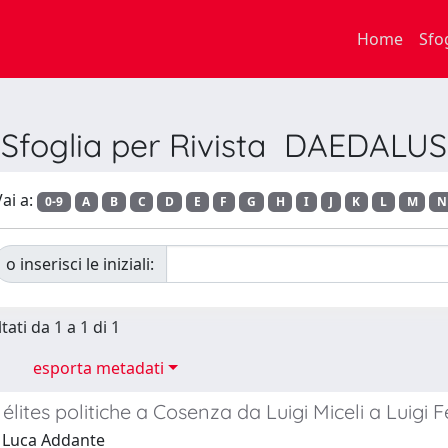
Home
Sfo
Sfoglia per Rivista DAEDALUS
ai a:
0-9
A
B
C
D
E
F
G
H
I
J
K
L
M
N
o inserisci le iniziali:
tati da 1 a 1 di 1
esporta metadati
d élites politiche a Cosenza da Luigi Miceli a Luigi 
 Luca Addante