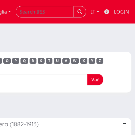
glia
IT
LOGIN
O
P
Q
R
S
T
U
V
W
X
Y
Z
Fera (1882-1913)