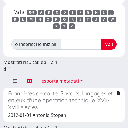
Vai a:
0-9
A
B
C
D
E
F
G
H
I
J
K
L
M
N
O
P
Q
R
S
T
U
V
W
X
Y
Z
o inserisci le iniziali:
Mostrati risultati da 1 a 1
di 1
esporta metadati
Frontières de carte. Savoirs, langages et
enjeux d'une opération technique. XVII-
XVIII siècles
2012-01-01 Antonio Stopani
Mostrati risultati da 1 a 1