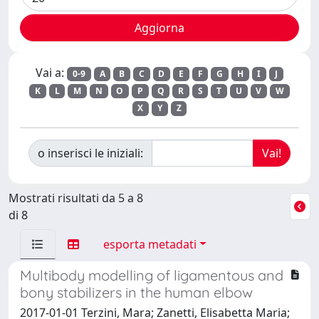
Vai a:
0-9
A
B
C
D
E
F
G
H
I
J
K
L
M
N
O
P
Q
R
S
T
U
V
W
X
Y
Z
o inserisci le iniziali:
Mostrati risultati da 5 a 8
di 8
esporta metadati
Multibody modelling of ligamentous and
bony stabilizers in the human elbow
2017-01-01 Terzini, Mara; Zanetti, Elisabetta Maria;