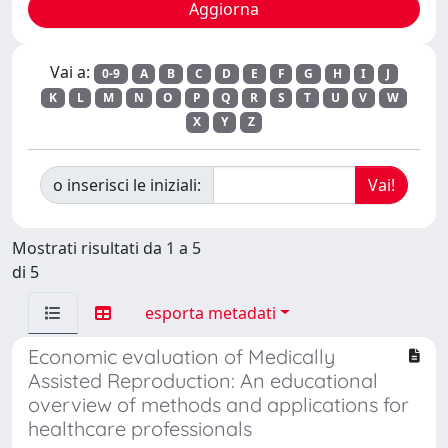
Vai a:
0-9
A
B
C
D
E
F
G
H
I
J
K
L
M
N
O
P
Q
R
S
T
U
V
W
X
Y
Z
o inserisci le iniziali:
Mostrati risultati da 1 a 5
di 5
esporta metadati
Economic evaluation of Medically
Assisted Reproduction: An educational
overview of methods and applications for
healthcare professionals