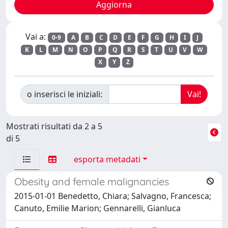
Vai a:
0-9
A
B
C
D
E
F
G
H
I
J
K
L
M
N
O
P
Q
R
S
T
U
V
W
X
Y
Z
o inserisci le iniziali:
Mostrati risultati da 2 a 5
di 5
esporta metadati
Obesity and female malignancies
2015-01-01 Benedetto, Chiara; Salvagno, Francesca;
Canuto, Emilie Marion; Gennarelli, Gianluca