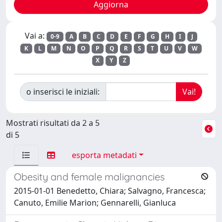
Vai a:
0-9
A
B
C
D
E
F
G
H
I
J
K
L
M
N
O
P
Q
R
S
T
U
V
W
X
Y
Z
o inserisci le iniziali:
Mostrati risultati da 2 a 5
di 5
esporta metadati
Obesity and female malignancies
2015-01-01 Benedetto, Chiara; Salvagno, Francesca;
Canuto, Emilie Marion; Gennarelli, Gianluca