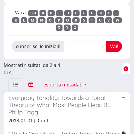
Vai a:
0-9
A
B
C
D
E
F
G
H
I
J
K
L
M
N
O
P
Q
R
S
T
U
V
W
X
Y
Z
o inserisci le iniziali:
Mostrati risultati da 2 a 4
di 4
esporta metadati
Everyday Tonality: Towards a Tonal
Theory of What Most People Hear. By
Philip Tagg
2013-01-01 J. Conti
“This Is Our Music”: Italian Teen Pop Press