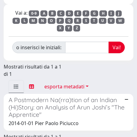
Vai a:
0-9
A
B
C
D
E
F
G
H
I
J
K
L
M
N
O
P
Q
R
S
T
U
V
W
X
Y
Z
o inserisci le iniziali:
Mostrati risultati da 1 a 1
di 1
esporta metadati
A Postmodern Na(rra)tion of an Indian
(Hi)Story: an Analysis of Arun Joshi’s "The
Apprentice"
2014-01-01 Pier Paolo Piciucco
Mostrati risultati da 1 a 1