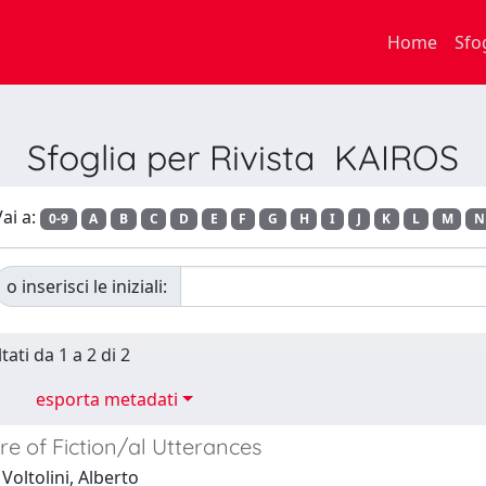
Home
Sfo
Sfoglia per Rivista KAIROS
ai a:
0-9
A
B
C
D
E
F
G
H
I
J
K
L
M
N
o inserisci le iniziali:
tati da 1 a 2 di 2
esporta metadati
e of Fiction/al Utterances
Voltolini, Alberto