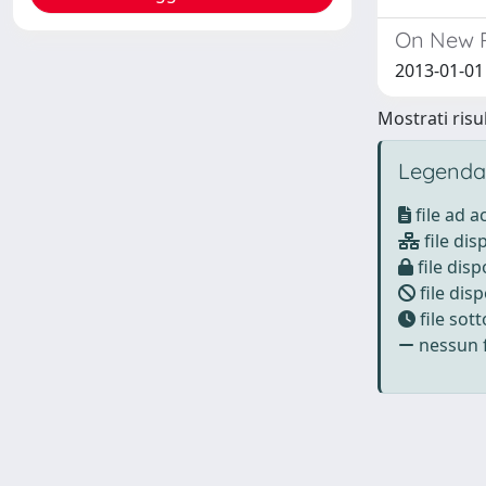
On New 
2013-01-01
Mostrati risul
Legenda
file ad 
file dis
file disp
file disp
file sot
nessun f