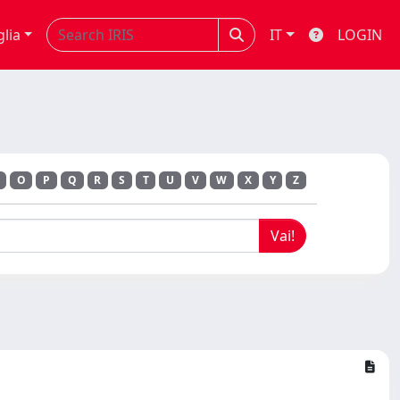
glia
IT
LOGIN
O
P
Q
R
S
T
U
V
W
X
Y
Z