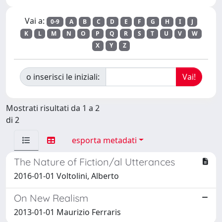
Vai a:
0-9
A
B
C
D
E
F
G
H
I
J
K
L
M
N
O
P
Q
R
S
T
U
V
W
X
Y
Z
o inserisci le iniziali:
Mostrati risultati da 1 a 2
di 2
esporta metadati
The Nature of Fiction/al Utterances
2016-01-01 Voltolini, Alberto
On New Realism
2013-01-01 Maurizio Ferraris