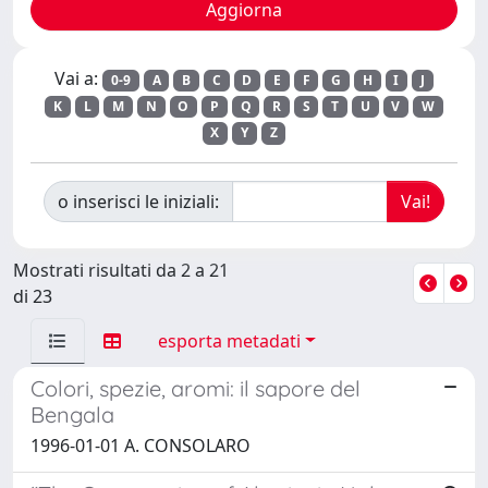
Vai a:
0-9
A
B
C
D
E
F
G
H
I
J
K
L
M
N
O
P
Q
R
S
T
U
V
W
X
Y
Z
o inserisci le iniziali:
Mostrati risultati da 2 a 21
di 23
esporta metadati
Colori, spezie, aromi: il sapore del
Bengala
1996-01-01 A. CONSOLARO