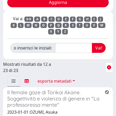
Vai a:
0-9
A
B
C
D
E
F
G
H
I
J
K
L
M
N
O
P
Q
R
S
T
U
V
W
X
Y
Z
o inserisci le iniziali:
Mostrati risultati da 12 a
23 di 23
esporta metadati
Il female gaze di Torikai Akane.
Soggettività e violenza di genere in "La
professoressa mente"
2023-01-01 OZUMI, Asuka