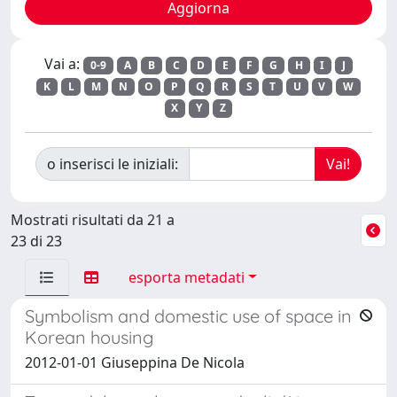
Vai a:
0-9
A
B
C
D
E
F
G
H
I
J
K
L
M
N
O
P
Q
R
S
T
U
V
W
X
Y
Z
o inserisci le iniziali:
Mostrati risultati da 21 a
23 di 23
esporta metadati
Symbolism and domestic use of space in
Korean housing
2012-01-01 Giuseppina De Nicola