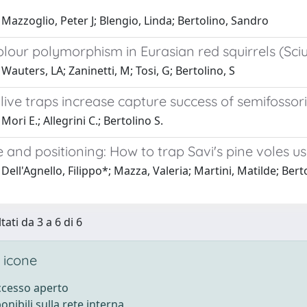
Mazzoglio, Peter J; Blengio, Linda; Bertolino, Sandro
olour polymorphism in Eurasian red squirrels (Sciu
Wauters, LA; Zaninetti, M; Tosi, G; Bertolino, S
live traps increase capture success of semifossor
ori E.; Allegrini C.; Bertolino S.
 and positioning: How to trap Savi's pine voles u
Dell'Agnello, Filippo*; Mazza, Valeria; Martini, Matilde; Bert
tati da 3 a 6 di 6
 icone
accesso aperto
ponibili sulla rete interna