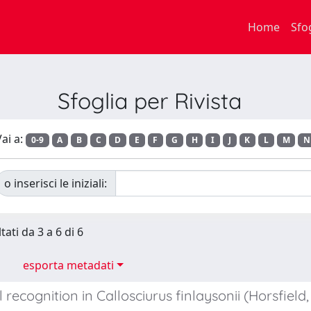
Home
Sfo
Sfoglia per Rivista
ai a:
0-9
A
B
C
D
E
F
G
H
I
J
K
L
M
N
o inserisci le iniziali:
tati da 3 a 6 di 6
esporta metadati
l recognition in Callosciurus finlaysonii (Horsfield