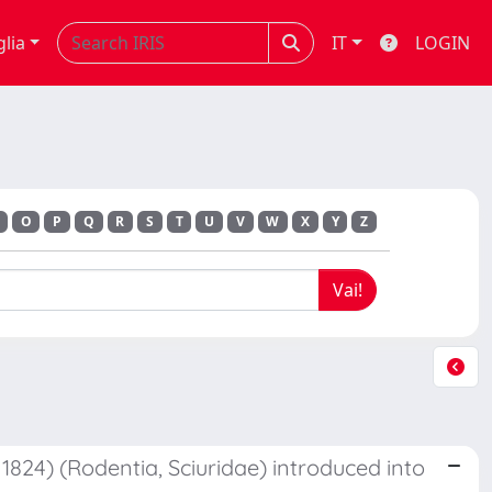
glia
IT
LOGIN
O
P
Q
R
S
T
U
V
W
X
Y
Z
, 1824) (Rodentia, Sciuridae) introduced into