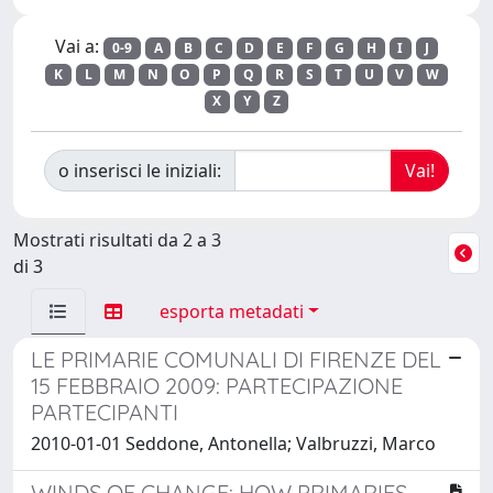
Vai a:
0-9
A
B
C
D
E
F
G
H
I
J
K
L
M
N
O
P
Q
R
S
T
U
V
W
X
Y
Z
o inserisci le iniziali:
Mostrati risultati da 2 a 3
di 3
esporta metadati
LE PRIMARIE COMUNALI DI FIRENZE DEL
15 FEBBRAIO 2009: PARTECIPAZIONE
PARTECIPANTI
2010-01-01 Seddone, Antonella; Valbruzzi, Marco
WINDS OF CHANGE: HOW PRIMARIES