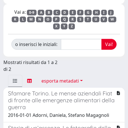
Vai a:
0-9
A
B
C
D
E
F
G
H
I
J
K
L
M
N
O
P
Q
R
S
T
U
V
W
X
Y
Z
o inserisci le iniziali:
Mostrati risultati da 1 a 2
di 2
esporta metadati
Sfamare Torino. Le mense aziendali Fiat
di fronte alle emergenze alimentari della
guerra
2016-01-01 Adorni, Daniela, Stefano Magagnoli
Storia di un’assenza. Le fotografie della