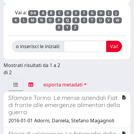
Vai a:
0-9
A
B
C
D
E
F
G
H
I
J
K
L
M
N
O
P
Q
R
S
T
U
V
W
X
Y
Z
o inserisci le iniziali:
Mostrati risultati da 1 a 2
di 2
esporta metadati
Sfamare Torino. Le mense aziendali Fiat
di fronte alle emergenze alimentari della
guerra
2016-01-01 Adorni, Daniela, Stefano Magagnoli
Storia di un’assenza. Le fotografie della